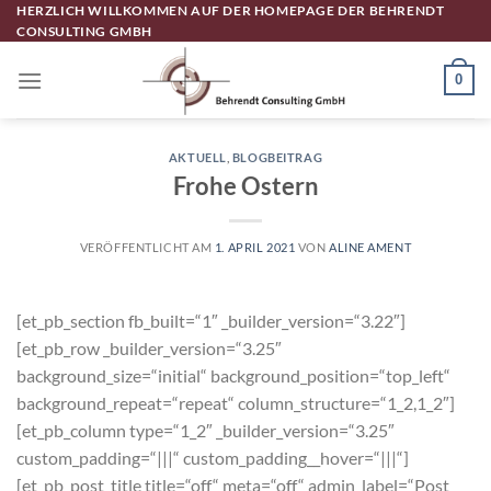
Zum
HERZLICH WILLKOMMEN AUF DER HOMEPAGE DER BEHRENDT
CONSULTING GMBH
Inhalt
springen
0
AKTUELL
,
BLOGBEITRAG
Frohe Ostern
VERÖFFENTLICHT AM
1. APRIL 2021
VON
ALINE AMENT
[et_pb_section fb_built=“1″ _builder_version=“3.22″]
[et_pb_row _builder_version=“3.25″
background_size=“initial“ background_position=“top_left“
background_repeat=“repeat“ column_structure=“1_2,1_2″]
[et_pb_column type=“1_2″ _builder_version=“3.25″
custom_padding=“|||“ custom_padding__hover=“|||“]
[et_pb_post_title title=“off“ meta=“off“ admin_label=“Post