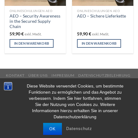
ONLINESCHULUNGEN AEO
ONLINESCHULUNGEN AEO
AEO – Security Awareness
AEO – Sichere Lieferkette
in the Secured Supply
Chain
59,90
€
59,90
€
exkl. MwSt.
exkl. MwSt.
IN DEN WARENKORB
IN DEN WARENKORB
KONTAKT
ÜBER UNS
IMPRESSUM
DATENSCHUTZBELEHRUNG
AGB
Diese Website verwendet Cookies, um bestimmte
Copyright 2026 ©
Behrendt Consulting GmbH
Funktionen zu ermöglichen und das Angebot zu
verbessern. Indem Sie hier fortfahren, stimmen
Diese Seite verwendet Cookies für ein besseres Surferlebnis.
Sie der Nutzung von Cookies zu. Weitere
Durch das Browsen auf dieser Website stimmen Sie der
Informationen hierzu erhalten Sie in unserer
Verwendung von Cookies zu.
Datenschutzerklärung
MEHR INFOS
AKZEPTIEREN
Datenschutz
OK