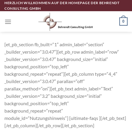
Zum
HERZLICH WILLKOMMEN AUF DER HOMEPAGE DER BEHRENDT
CONSULTING GMBH
Inhalt
springen
0
[et_pb_section fb_built=“1″ admin_label=“section“
_builder_version=“3.0.47″][et_pb_row admin_label=“row“
_builder_version=“3.0.47″ background_size=“initial“
background_position=“top_left“
background_repeat=“repeat“][et_pb_column type=“4_4″
_builder_version=“3.0.47″ parallax=“off“
parallax_method=“on“][et_pb_text admin_label=“Text“
_builder_version=“3.2″ background_size=“initial“
background_position=“top_left“
background_repeat=“repeat“
module_id=“Nutzungshinweis“] [ultimate-faqs ][/et_pb_text]
[/et_pb_column][/et_pb_row][/et_pb_section]