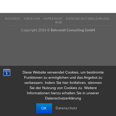
KONTAKT
ÜBER UNS
IMPRESSUM
DATENSCHUTZBELEHRUNG
AGB
Copyright 2026 ©
Behrendt Consulting GmbH
Diese Website verwendet Cookies, um bestimmte
Funktionen zu ermöglichen und das Angebot zu
verbessern. Indem Sie hier fortfahren, stimmen
Diese Seite verwendet Cookies für ein besseres Surferlebnis.
Sie der Nutzung von Cookies zu. Weitere
Durch das Browsen auf dieser Website stimmen Sie der
Informationen hierzu erhalten Sie in unserer
Verwendung von Cookies zu.
Datenschutzerklärung
MEHR INFOS
AKZEPTIEREN
Datenschutz
OK