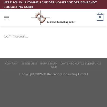
Zum
HERZLICH WILLKOMMEN AUF DER HOMEPAGE DER BEHRENDT
CONSULTING GMBH
Inhalt
springen
0
Coming soon…
KONTAKT
ÜBER UNS
IMPRESSUM
DATENSCHUTZBELEHRUNG
AGB
Copyright 2026 ©
Behrendt Consulting GmbH