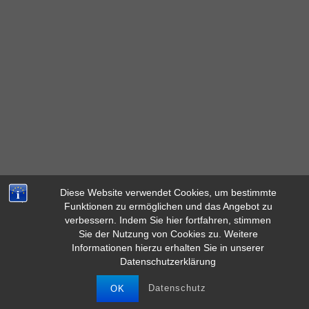
Diese Website verwendet Cookies, um bestimmte
Funktionen zu ermöglichen und das Angebot zu
verbessern. Indem Sie hier fortfahren, stimmen
Diese Seite verwendet Cookies für ein besseres Surferlebnis.
Sie der Nutzung von Cookies zu. Weitere
Durch das Browsen auf dieser Website stimmen Sie der
Informationen hierzu erhalten Sie in unserer
Verwendung von Cookies zu.
Datenschutzerklärung
MEHR INFOS
AKZEPTIEREN
Datenschutz
OK